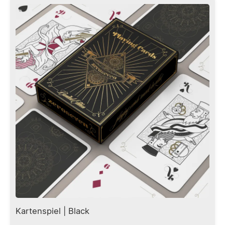
Donau - für eine Extraportion lokalen Hochgenusses.
und weiß Gewicht:0,550 kg
Und mit Plopp-Verschluss, damit auch jeder weiß, aus
was für einer lässigen Flasche Wasser fließt. So eine
Wasserflasche aus wertvollem, aber beständigem
Glas ist unser Beitrag für nachhaltigen Umgang mit
Getränken und Ressourcen. Plastikbecher pfui, Glas
hui. Seit dem Umzug und der Renovierung der
Zionskirche nennen wir auch einen Wasserspender
unser Eigen. Ob still oder knackig sprudelnd - das
aufbereitete Leitungswasser schmeckt herrlich. Ist ja
auch reines und weiches Wasser aus den tiefen
Böden des Donau- und Illertals. Darauf sind wir in Ulm
stolz, dass wir das Leitungswasser in keinem anderen
Behältnis als der Ulmer Wasser-Wasserflasche füllen.
Die exklusive Flasche hat ein Volumen von 0,7 Liter
und wird per Bügelverschluss verschlossen. Wir
schicken je zwei Flaschen in einem stoßsicheren
Päckchen. Den Inhalt - ob nun Wasser oder sonstige
humide Elemente - sind nicht enthalten. Die Ulmer
Wasser-Wasserflasche ist also ohne Ulmer Wasser in
der Wasserflasche Aber du hast die Kraft, das alles zu
Kartenspiel | Black
ändern. Einfach bestellen, Flasche aufploppen und
Das zeroseven Skat-Kartendeck Ein eigens kreiertes