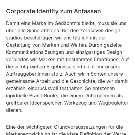
Schulter an - zurecht, ich konnte meine Frage nur auf
Deutsch formulieren. Ich zeigte auf das weiße Pulver,
Corporate Identity zum Anfassen
das auf einem Tisch nebenan zu einer kleinen
Pyramide aufgehäuft war. Jetzt verstand der
Damit eine Marke im Gedächtnis bleibt, muss sie uns
Papiermeister, und griff in die Brusttasche seiner
über alle Sinne abholen. Bei den zeroseven design
Schürze. Er holte ein Stück Kreide hervor und zeigte
studios beschäftigen wir uns täglich mit der
damit auf den Haufen und sagte: kréta, kréta. Klar,
Gestaltung von Marken und Welten. Durch gezielte
kréta, Kreide. Er nahm einen großen Rührstock von
einem Haken, der an einem mehr als tragenden
Kommunikationslösungen und einzigartiges Design
Holzpfeiler befestigt war. Sogleich rührte er in dem
verbinden wir Marken mit bestimmten Emotionen. Auf
Holzbottich, um alle Ingredienzien zu vermischen.
die erfolgreichen Ergebnisse sind nicht nur unsere
Nach einem kontrollierendem Blick in den Bottich
Auftraggeber:innen stolz. Auch wir möchten unsere
nahm Joscha ein großes Sieb, eingefasst in einem
gemeinsame Arbeit und die Geschichte, die wir damit
Holzrahmen, zur Hand und tauchte es in den Trog. Als
er es wieder herausholte, war das Sieb benetzt mit
erzählen, eindrucksvoll festhalten. So entstehen
einer hellen Schicht. Er legte den Rahmen auf einen
inpiduelle Brand Books, die einem Unternehmen als
Tisch und beugte sich über ihn herüber, bis seine
greifbarer Ideenspeicher, Werkzeug und Wegbegleiter
Nase fast die helle Schicht berührte. Mit einer feinen
dienen.
Pinzette entfernte Joscha Fremdkörper vom
Hanffaser-Gemisch. Nach der Inspektion wanderte
das Sieb zum Trocknen. Eine ältere und trockene
Eine der wichtigsten Grundvoraussetzungen für die
Charge war bereit für den nächsten Schritt. Mit einer
Markenentwicklung ist die klare Definition der Werte