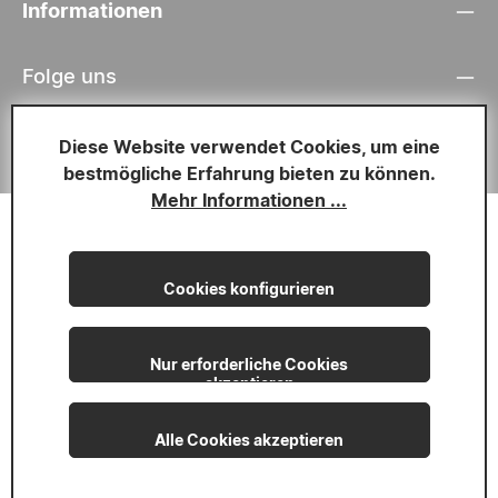
Informationen
Folge uns
* Alle Preise inkl. gesetzl. Mehrwertsteuer zzgl.
Diese Website verwendet Cookies, um eine
Versandkosten
bestmögliche Erfahrung bieten zu können.
Mehr Informationen ...
Cookies konfigurieren
Nur erforderliche Cookies
akzeptieren
Alle Cookies akzeptieren